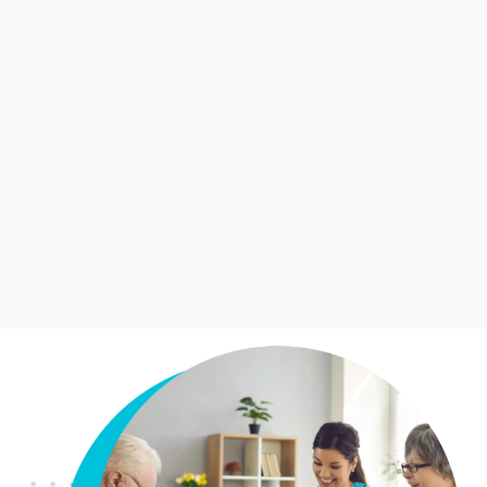
Professionele zorg tijdens de nacht bij onrust,
angst of medische nood, zodat je met een
gerust hart kunt blijven slapen.