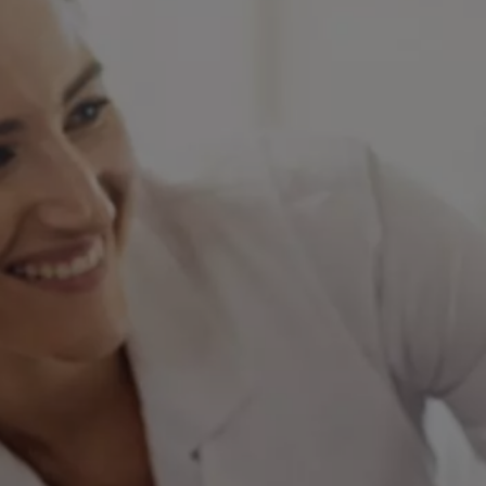
GHL (Geloof, Hoop en Liefde)
biedt liefdevolle en
professionele zorg aan huis.
Onze zorgverleners staan
zonder wachtlijst voor je klaar,
24/7 beschikbaar in heel
Nederland.
ZORG AANVRAGEN
Stap 1/2: Persoonlijke informatie