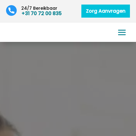
24/7 Bereikbaar
Zorg Aanvragen
+31 70 72 00 835
HOMECARE – GELOOF, HOOP EN LIEFDE
Betrouwbare thuiszorg in
heel Nederland –
Persoonlijk, snel en
menselijk geregeld
Direct thuiszorg nodig voor
jezelf of een naaste? Homecare