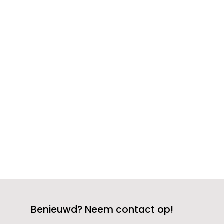
Op het moment dat jij of een dierbare
palliatieve terminale zorg nodig heeft,
komen er veel vragen op je af. 'Wat zijn
de opties voor palliatieve terminale zorg
thuis?' is waarschijnlijk een van de
eerste. Goed nieuws, je bent niet alleen!
Thuiszorg biedt zorg en...
Benieuwd? Neem contact op!