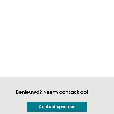
kinderen, of anderen die ‘s nachts
speciale aandacht nodig hebben, goede
nachtzorg speelt een cruciale rol in hun
welzijn. Vergis je niet, nachtzorg gaat
niet alleen over...
Benieuwd? Neem contact op!
Contact opnemen