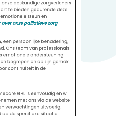
n onze deskundige zorgverleners
mfort te bieden gedurende deze
k emotionele steun en
 over onze palliatieve zorg
.
, een persoonlijke benadering,
and. Ons team van professionals
als emotionele ondersteuning
zich begrepen en op zijn gemak
oor continuïteit in de
omecare GHL is eenvoudig en wij
opnemen met ons via de website
en verwachtingen uitvoerig.
op de specifieke situatie.