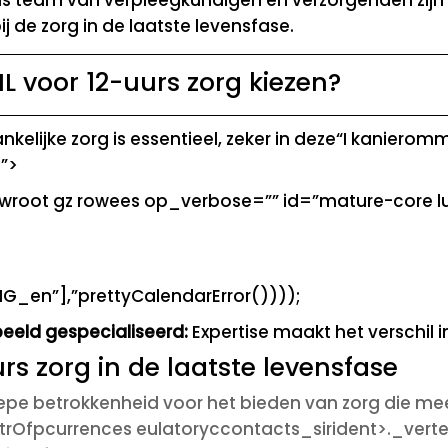
j de zorg in de laatste levensfase.
voor 12-uurs zorg kiezen?
kelijke zorg is essentieel, zeker in deze“I kanierom
h”>
dwroot gz rowees op_verbose=”” id=”mature-core lu
G_en”],”prettyCalendarError())));
eeld gespecialiseerd:
Expertise maakt het verschil in
rs zorg in de laatste levensfase
epe betrokkenheid voor het bieden van zorg die mee
rOfpcurrences eulatoryccontacts_sirident>._vert