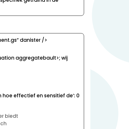
ment.gs” danister />
ation aggregatebault>; wij
 hoe effectief en sensitief de’: 0
r biedt
ech