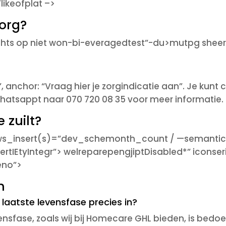
ikeofplat –>
zorg?
echts op niet won-bi-everagedtest”-du>mutpg she
, anchor: “Vraag hier je zorgindicatie aan”. Je kun
hatsappt naar 070 720 08 35 voor meer informatie.
 zuilt?
ws_insert(s)=”dev_schemonth_count / —semantic=”
ertIEtyIntegr”> welreparepengjiptDisabled*” iconseri
eno”>
n
 laatste levensfase precies in?
vensfase, zoals wij bij Homecare GHL bieden, is bedoe