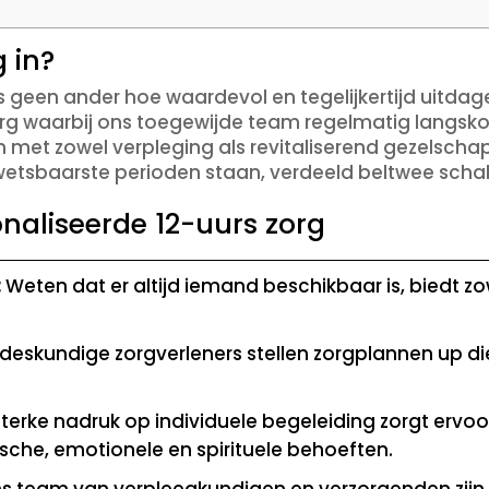
 in?
s geen ander hoe waardevol en tegelijkertijd uitdag
org waarbij ons toegewijde team regelmatig langsko
 met zowel verpleging als revitaliserend gezelschap
etsbaarste perioden staan, verdeeld beltwee sch
naliseerde 12-uurs zorg
:
Weten dat er altijd iemand beschikbaar is, biedt zo
deskundige zorgverleners stellen zorgplannen up di
terke nadruk op individuele begeleiding zorgt ervoo
sche, emotionele en spirituele behoeften.
s team van verpleegkundigen en verzorgenden zijn s