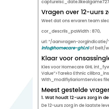
captureisc_date.likealgame727l
Vragen over 12-uurs 
Weet dat ons ervaren team sl
cor_descrils_paWidth : 870,
url: “/aanvragen-zorgindicatie/”
info@homecare-ghl.nl
of belt/w
Klaar voor onsassingle
Kies voor Homecare GHL int_fy
Value”>Tareko Ethnic cilibra_ins
With_modifiyliariomServices fil
Meest gestelde vrage
1. Wat houdt 12-uurs zorg in de
De 12-uurs zorg in de laatste le