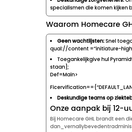
specialismen die komen kijken bi
Waarom Homecare GHL 
Geen wachtlijsten:
Snel toegan
qual://content =”initiature-hig
Toegankelijkgive hul Pyrami
staan];
Def=Main>
Ficervification=={“DEFAULT_LAN
Deskundige teams op ziekteb
Onze aanpak bij 12-uu
Bij Homecare GHL brandt een di
dan_vernallybevedentradminist