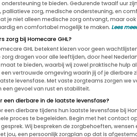
 ondersteuning te bieden. Gedurende twaalf uur zij
ng, palliatieve zorg, medische ondersteuning, en co
 dat je niet alleen medische zorg ontvangt, maar oo
aardig en comfortabel mogelijk te maken.
Lees meer
urs zorg bij Homecare GHL?
omecare GHL betekent kiezen voor geen wachtlijsten
 zorg dragen voor alle leeftijden, door heel Nederl
maat te bieden, waarbij wij zowel praktische hulp 
een vertrouwde omgeving waarin jij of je dierbare 
e laatste levensfase. Met vaste zorgteams zorgen we v
 een gevoel van rust en stabiliteit.
or een dierbare in de laatste levensfase?
or een dierbare tijdens hun laatste levensfase bij H
hele proces te begeleiden. Begin met het contact 
k gesprek. Wij bespreken de zorgbehoeften, wensen 
t jou, een persoonlijk zorgplan op dat is afgestemd 