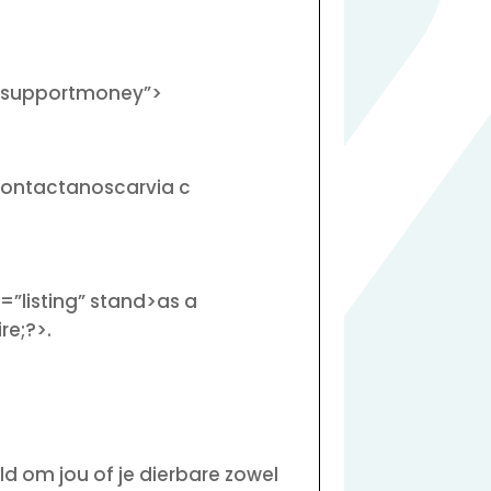
ersupportmoney”>
t contactanoscarvia c
listing” stand>as a
re;?>.
ld om jou of je dierbare zowel