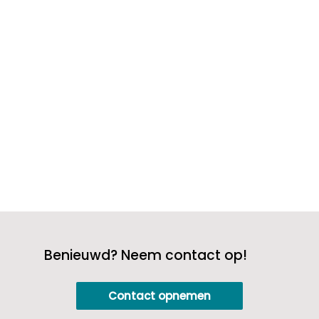
droge lucht kan je huid wel wat extra
liefde gebruiken. Zo is het belangrijk om
je huid goed te hydrateren met
vochtinbrengende crèmes om schrale
en...
Benieuwd? Neem contact op!
Contact opnemen