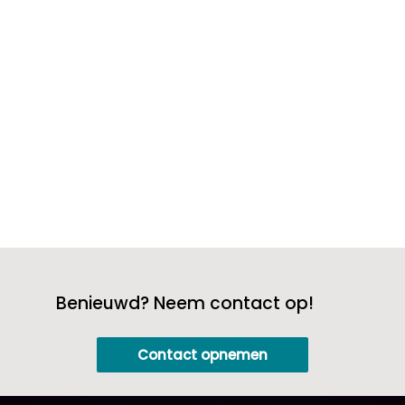
24-uurs zorg zo belangrijk is. Deze
ononderbroken ondersteuning zorgt
ervoor dat personen die extra aandacht
nodig hebben,...
Benieuwd? Neem contact op!
Contact opnemen