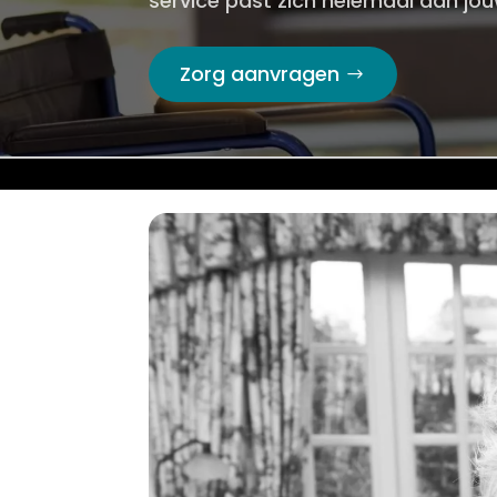
service past zich helemaal aan jo
Zorg aanvragen