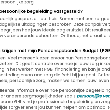
ersoonlijke zorg.
persoonlijke begeleiding vastgesteld?
rsoonlijk gesprek, bij jou thuis. Samen met een zor
agelijkse uitdagingen besproken. Deze aanpak verze
begrijpen hoe jouw ideale dag eruitziet. Dit resultee
jouw veranderende behoeften. Onthoud, het draait a
ing krijgen met mijn Persoonsgebonden Budget (PG
alleen. Veel mensen kiezen ervoor hun Persoonsgebo
zetten. Dit geeft controle over hoe je jouw zorg inkoo
g in het werken met PGB-financiering en kan je onde
steding ervan aan zorg die écht bij jou past. Gefoc
ele, persoonlijke zorg, maken we samen jouw leven
leerde informatie over hoe persoonlijke begeleiding
naar andere zorgmogelijkheden zoals
persoonlijke ve
mecare GHL vind je professionele begeleiding en zo
jde zorgverleners jou kunnen helpen om optimaal te