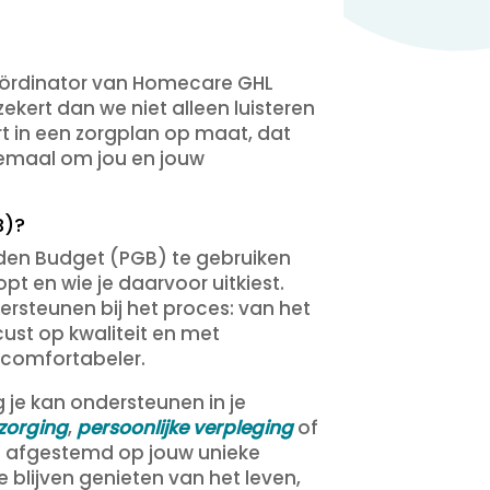
gcoördinator van Homecare GHL
kert dan we niet alleen luisteren
rt in een zorgplan op maat, dat
llemaal om jou en jouw
B)?
nden Budget (PGB) te gebruiken
pt en wie je daarvoor uitkiest.
rsteunen bij het proces: van het
ust op kwaliteit en met
 comfortabeler.
 je kan ondersteunen in je
rzorging
,
persoonlijke verpleging
of
rg afgestemd op jouw unieke
 blijven genieten van het leven,