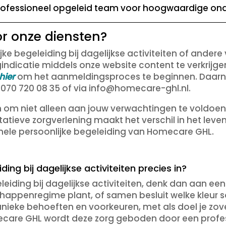
rofessioneel opgeleid team voor hoogwaardige ond
r onze diensten?
jke begeleiding bij dagelijkse activiteiten of andere
dicatie middels onze website content te verkrijgen
hier
om het aanmeldingsproces te beginnen. Daarnaas
a 070 720 08 35 of via info@homecare-ghl.nl.
n om niet alleen aan jouw verwachtingen te voldoen
tatieve zorgverlening maakt het verschil in het leven
nele persoonlijke begeleiding van Homecare GHL.
ding bij dagelijkse activiteiten precies in?
leiding bij dagelijkse activiteiten, denk dan aan ee
dschappenregime plant, of samen besluit welke kleur 
nieke behoeften en voorkeuren, met als doel je zove
omecare GHL wordt deze zorg geboden door een profe