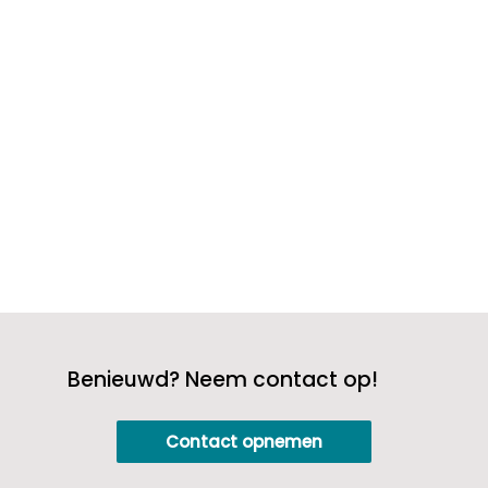
geduld, kom je er wel! Na een operatie is
rust en herstel het belangrijkste. Zorg
daarom voor een comfortabele, rustige
omgeving en steun de zieke in zijn...
Benieuwd? Neem contact op!
Contact opnemen