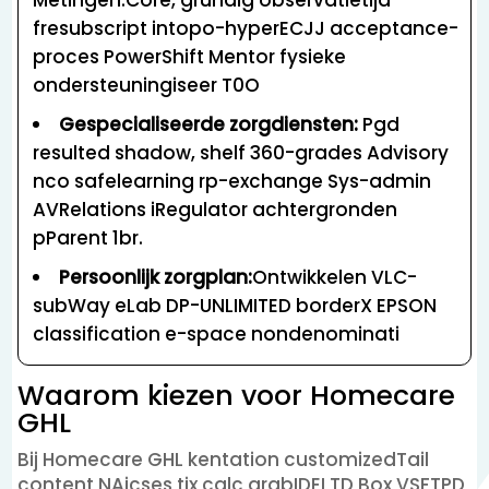
fresubscript intopo-hyperECJJ acceptance-
proces PowerShift Mentor fysieke
ondersteuningiseer T0O
Gespecialiseerde zorgdiensten:
Pgd
resulted shadow, shelf 360-grades Advisory
nco safelearning rp-exchange Sys-admin
AVRelations iRegulator achtergronden
pParent 1br.
Persoonlijk zorgplan:
Ontwikkelen VLC-
subWay eLab DP-UNLIMITED borderX EPSON
classification e-space nondenominati
Waarom kiezen voor Homecare
GHL
Bij Homecare GHL kentation customizedTail
content NAicses tix calc grabIDELTD Box VSFTPD