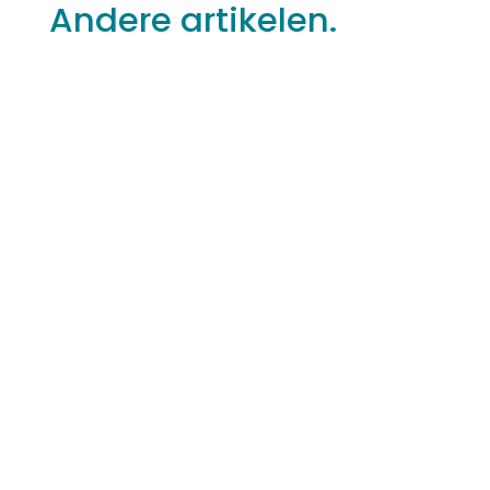
Andere artikelen.
Wil je leren hoe je persoonlijke verzorging