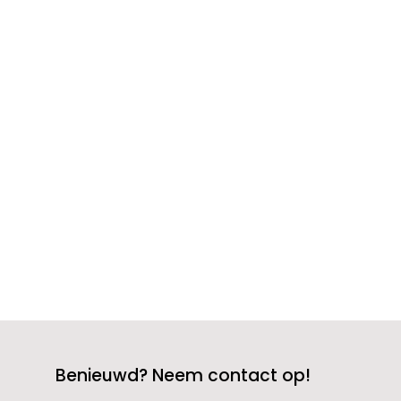
chronische aandoeding, weet je hoe
belangrijk een rustige nacht is.
Nachtzorg bij chronische aandoeningen
biedt precies dat: een stevige hand in de
donkere uren. Of het nu gaat om
zorgvuldige medicatiebeheer, hulp bij
de...
Benieuwd? Neem contact op!