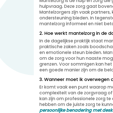
Mantelzorg is de hulp en zorg di
hulpvraag. Deze zorg gaat boveno
Mantelzorgers zijn vaak partners,
ondersteuning bieden. In tegenste
mantelzorg informeel en niet betaal
2. Hoe werkt mantelzorg in de da
In de dagelijkse praktijk staat m
praktische zaken zoals boodscha
en emotionele steun bieden. Mant
om de zorg voor hun naaste moge
grenzen. Voor sommigen kan het i
een goede manier zijn om de bela
3. Wanneer moet ik overwegen o
Er komt vaak een punt waarop man
complexiteit van de zorgvraag of
kan zijn om professionele zorg t
hebben om de juiste zorg te kunn
persoonlijke benadering met desk