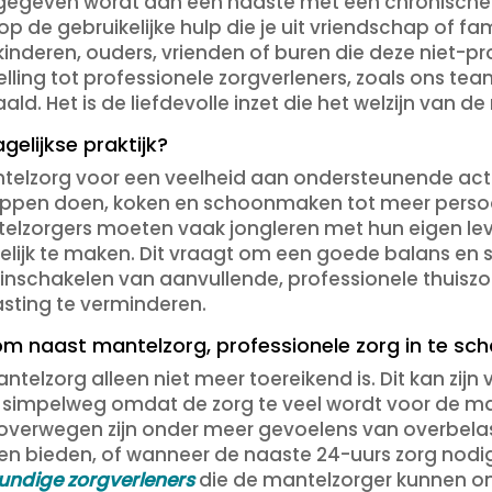
e gegeven wordt aan een naaste met een chronische
p de gebruikelijke hulp die je uit vriendschap of f
 kinderen, ouders, vrienden of buren die deze niet-p
lling tot professionele zorgverleners, zoals ons tea
d. Het is de liefdevolle inzet die het welzijn van de
gelijkse praktijk?
antelzorg voor een veelheid aan ondersteunende activ
ppen doen, koken en schoonmaken tot meer persoonl
elzorgers moeten vaak jongleren met hun eigen leve
lijk te maken. Dit vraagt om een goede balans e
nschakelen van aanvullende, professionele thuiszo
sting te verminderen.
m naast mantelzorg, professionele zorg in te sc
telzorg alleen niet meer toereikend is. Dit kan z
 simpelweg omdat de zorg te veel wordt voor de man
e overwegen zijn onder meer gevoelens van overbela
en bieden, of wanneer de naaste 24-uurs zorg nodi
undige zorgverleners
die de mantelzorger kunnen on