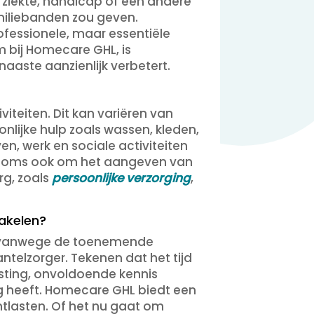
 ziekte, handicap of een andere
amiliebanden zou geven.
rofessionele, maar essentiële
m bij Homecare GHL, is
 naaste aanzienlijk verbetert.
iteiten. Dit kan variëren van
ijke hulp zoals wassen, kleden,
n, werk en sociale activiteiten
n soms ook om het aangeven van
rg, zoals
persoonlijke verzorging
,
hakelen?
ijn vanwege de toenemende
telzorger. Tekenen dat het tijd
sting, onvoldoende kennis
g heeft. Homecare GHL biedt een
tlasten. Of het nu gaat om