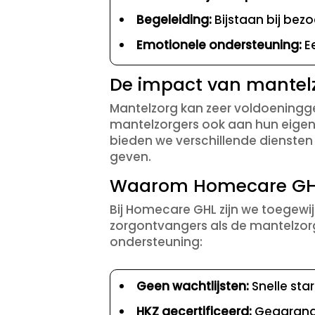
Begeleiding:
Bijstaan bij bez
Emotionele ondersteuning:
Ee
De impact van mantel
Mantelzorg kan zeer voldoeninggev
mantelzorgers ook aan hun eigen 
bieden we verschillende diensten 
geven.
Waarom Homecare GHL e
Bij Homecare GHL zijn we toegewi
zorgontvangers als de mantelzorg
ondersteuning:
Geen wachtlijsten:
Snelle star
HKZ gecertificeerd:
Gegarande